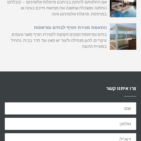
אם החלטתם להתקין בביתכם פרגולות אלומיניום – קיבלתם
החלטה מושכלת שתשנה את מציאות חייכם בגינה או
במרפסת. פרגולת אלומיניום אינה
התאמת סגירת חורף לבתים ומרפסות
בתים ומרפסות זקוקים וזקוקות לסגירת חורף משני טעמים
עיקריים: להגן מנפילה וליצור יש מאין עוד חדר בבית. נתחיל
בסוגיית ההגנה
צרו איתנו קשר
שם:
טלפון:
דוא"ל: