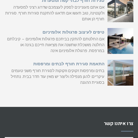
סגירות חורף לבתי קפה ומסעדות
אם אתם מעוניינים לספק לעצמכם שדרוג רציני למסעדה
ולקנטינה, טוב תעשו אם תדאגו להתקנת סגירות חורף. סגירות
חורף הן אותם
טיפים לעיצוב פרגולות אלומיניום
אם החלטתם להתקין בביתכם פרגולות אלומיניום – קיבלתם
החלטה מושכלת שתשנה את מציאות חייכם בגינה או
במרפסת. פרגולת אלומיניום אינה
התאמת סגירת חורף לבתים ומרפסות
בתים ומרפסות זקוקים וזקוקות לסגירת חורף משני טעמים
עיקריים: להגן מנפילה וליצור יש מאין עוד חדר בבית. נתחיל
בסוגיית ההגנה
צרו איתנו קשר