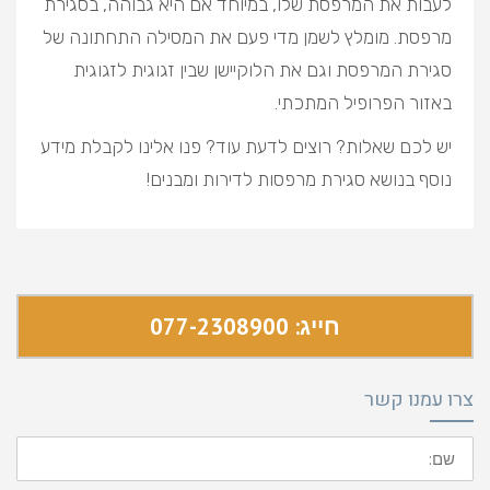
לעבות את המרפסת שלו, במיוחד אם היא גבוהה, בסגירת
מרפסת. מומלץ לשמן מדי פעם את המסילה התחתונה של
סגירת המרפסת וגם את הלוקיישן שבין זגוגית לזגוגית
באזור הפרופיל המתכתי.
יש לכם שאלות? רוצים לדעת עוד? פנו אלינו לקבלת מידע
נוסף בנושא סגירת מרפסות לדירות ומבנים!
חייג: 077-2308900
צרו עמנו קשר
שם: