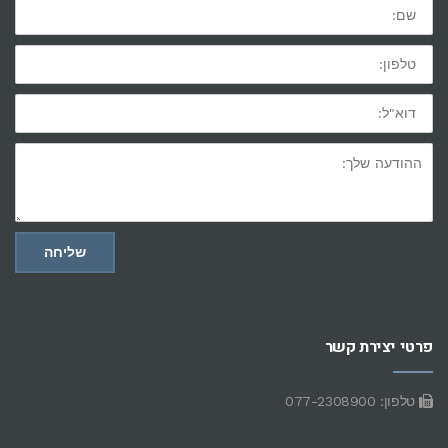
שם:
טלפון:
דוא"ל:
ההודעה
שלך:
שליחה
פרטי יצירת קשר
טלפון: 077-2308900