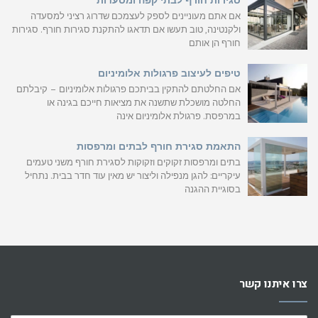
אם אתם מעוניינים לספק לעצמכם שדרוג רציני למסעדה
ולקנטינה, טוב תעשו אם תדאגו להתקנת סגירות חורף. סגירות
חורף הן אותם
טיפים לעיצוב פרגולות אלומיניום
אם החלטתם להתקין בביתכם פרגולות אלומיניום – קיבלתם
החלטה מושכלת שתשנה את מציאות חייכם בגינה או
במרפסת. פרגולת אלומיניום אינה
התאמת סגירת חורף לבתים ומרפסות
בתים ומרפסות זקוקים וזקוקות לסגירת חורף משני טעמים
עיקריים: להגן מנפילה וליצור יש מאין עוד חדר בבית. נתחיל
בסוגיית ההגנה
צרו איתנו קשר